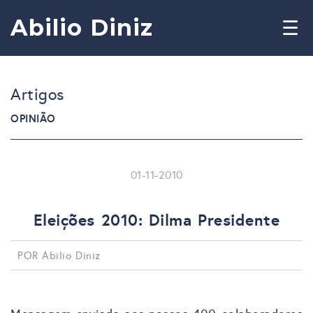
Abilio Diniz
☰
Artigos
OPINIÃO
01-11-2010
Eleições 2010: Dilma Presidente
POR Abilio Diniz